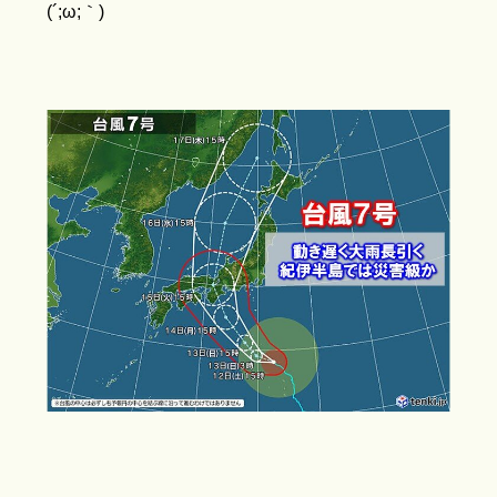
(´;ω;｀)